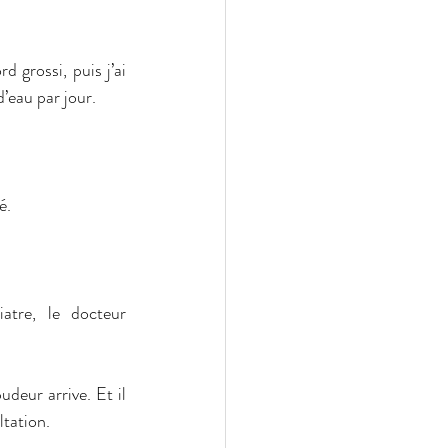
 grossi, puis j’ai 
d’eau par jour.
é.
re, le docteur 
deur arrive. Et il 
ltation.