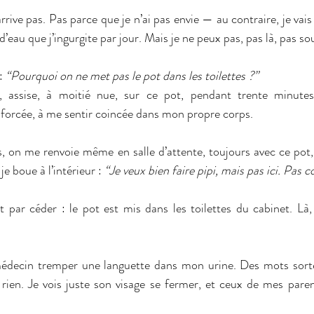
arrive pas. Pas parce que je n’ai pas envie — au contraire, je vais
 d’eau que j’ingurgite par jour. Mais je ne peux pas, pas là, pas s
: 
“Pourquoi on ne met pas le pot dans les toilettes ?”
, assise, à moitié nue, sur ce pot, pendant trente minutes
e forcée, à me sentir coincée dans mon propre corps.
 on me renvoie même en salle d’attente, toujours avec ce pot,
e boue à l’intérieur : 
“Je veux bien faire pipi, mais pas ici. Pas
t par céder : le pot est mis dans les toilettes du cabinet. Là, 
médecin tremper une languette dans mon urine. Des mots sorte
ien. Je vois juste son visage se fermer, et ceux de mes parent