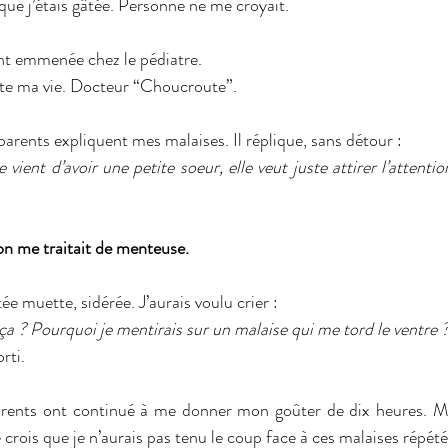
t que j’étais gâtée. Personne ne me croyait.
nt emmenée chez le pédiatre.
ute ma vie. Docteur “Choucroute”.
arents expliquent mes malaises. Il réplique, sans détour :
e vient d’avoir une petite soeur, elle veut juste attirer l’attentio
, on me traitait de menteuse.
ée muette, sidérée. J’aurais voulu crier :
ça ? Pourquoi je mentirais sur un malaise qui me tord le ventre 
rti.
ents ont continué à me donner mon goûter de dix heures. M
 crois que je n’aurais pas tenu le coup face à ces malaises répété