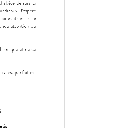
abète. Je suis ici 
édicaux. J’espère 
connaitront et se 
ande attention au 
hronique et de ce 
is chaque fait est 
é…
orés