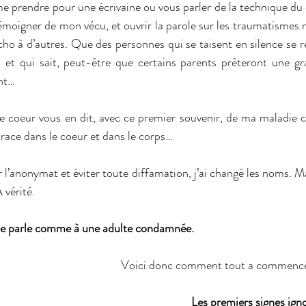
me prendre pour une écrivaine ou vous parler de la technique du di
émoigner de mon vécu, et ouvrir la parole sur les traumatismes m
o à d’autres. Que des personnes qui se taisent en silence se re
, et qui sait, peut-être que certains parents prêteront une gr
ant…
 le coeur vous en dit, avec ce premier souvenir, de ma maladie c
race dans le coeur et dans le corps…
 l’anonymat et éviter toute diffamation, j’ai changé les noms. Ma
 vérité.
n me parle comme à une adulte condamnée.
Voici donc comment tout a commenc
Les premiers signes ign