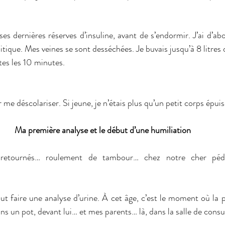
s dernières réserves d’insuline, avant de s’endormir. J’ai d’abord
itique. Mes veines se sont desséchées. Je buvais jusqu’à 8 litres 
utes les 10 minutes.
 me déscolariser. Si jeune, je n’étais plus qu’un petit corps épuis
Ma première analyse et le début d’une humiliation
tournés… roulement de tambour… chez notre cher pédiat
 faut faire une analyse d’urine. À cet âge, c’est le moment où la pu
ans un pot, devant lui… et mes parents… là, dans la salle de consu