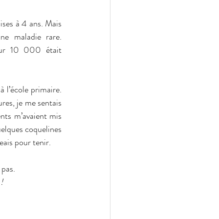
ses à 4 ans. Mais 
ne maladie rare. 
ur 10 000 était 
à l’école primaire. 
ures, je me sentais 
nts m’avaient mis 
elques coquelines 
eais pour tenir.
 pas.
!