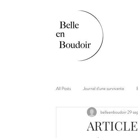
All Posts
Journal d'une survivante
belleenboudoir
29 se
ARTICLE 