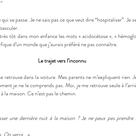
”
ui se passe. Je ne sais pas ce que veut dire “hospitaliser”. Je 
basculer.
s très tôt dans mon enfance les mots « acidocétose », « hémoglob
ifique d’un monde que j’aurais préféré ne pas connaître.
Le trajet vers l’inconnu
 retrouve dans la voiture. Mes parents ne m’expliquent rien. Je 
ment je ne le comprends pas. Moi, je me retrouve seule à l’arriè
 à la maison. Ce n’est pas le chemin.
ser une dernière nuit à la maison ? Je ne peux pas prendre m
s. On verra… »