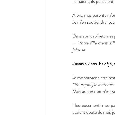
Ils riaient, ils pensaien
Alors, mes parents m’o
Je m’en souviendrai to
Dans son cabinet, mes p
— 
Votre fille ment. Ell
jalouse.
J’avais six ans. Et déjà
Je me souviens être rest
“Pourquoi j’inventerais 
Mais aucun mot n’est so
Heureusement, mes par
avaient douté de moi, je