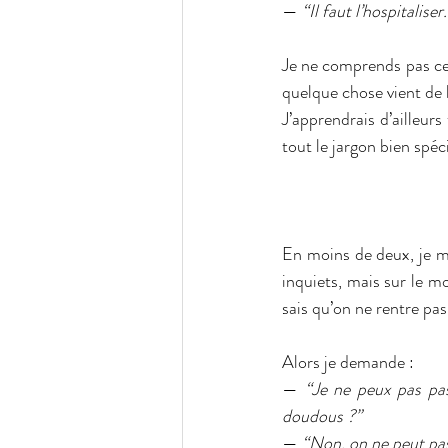
— 
“Il faut l’hospitaliser.
Je ne comprends pas ce q
quelque chose vient de 
J’apprendrais d’ailleur
tout le jargon bien spéc
En moins de deux, je me
inquiets, mais sur le mo
sais qu’on ne rentre pas
Alors je demande :
— 
“Je ne peux pas pas
doudous ?”
— 
“Non, on ne peut pa